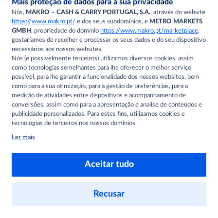
Aceder a conteúdo
personalizado
Ver preços da oferta
Guardar produtos na lista
Iniciar sessão
Não, obrigado